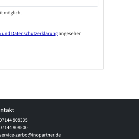
it möglich.
n und Datenschutzerklärung
angesehen
ntakt
07144 808395
07144 808500
service-zarbo@inopartner.de