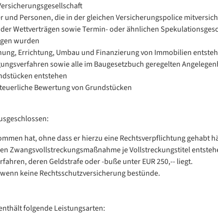
Versicherungsgesellschaft
 und Personen, die in der gleichen Versicherungspolice mitversiche
oder Wettverträgen sowie Termin- oder ähnlichen Spekulationsges
angen wurden
anung, Errichtung, Umbau und Finanzierung von Immobilien entste
igungsverfahren sowie alle im Baugesetzbuch geregelten Angelegen
ndstücken entstehen
steuerliche Bewertung von Grundstücken
usgeschlossen:
mmen hat, ohne dass er hierzu eine Rechtsverpflichtung gehabt hä
teren Zwangsvollstreckungsmaßnahme je Vollstreckungstitel entste
rfahren, deren Geldstrafe oder -buße unter EUR 250,-- liegt.
 wenn keine Rechtsschutzversicherung bestünde.
enthält folgende Leistungsarten: