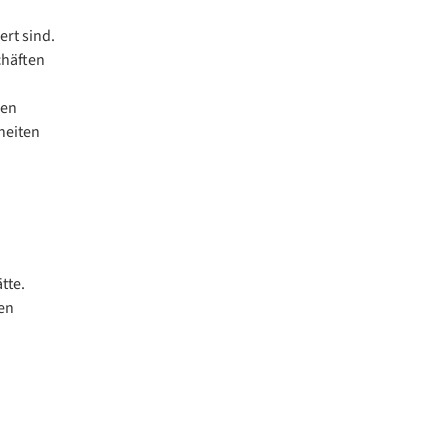
rt sind.
chäften
hen
heiten
tte.
hen