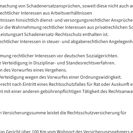
machung von Schadenersatzansprüchen, soweit diese nicht auch au
chtlicher Interessen aus Arbeitsverhältnissen
ltnissen hinsichtlich dienst- und versorgungsrechtlicher Ansprüche
ür die Wahrnehmung rechtlicher Interessen aus privatrechlichen S
Leistungsart Schadenersatz-Rechtsschutz enthalten ist.
chtlicher Interessen in steuer- und abgaberechtlichen Angelegenh
mung rechtlicher Interessen vor deutschen Sozialgerichten.
e Verteidigung in Disziplinar- und Standesrechtsverfahren.
en des Vorwurfes eines Vergehens.
Verteidigung wegen des Vorwurfes einer Ordnungswidrigkeit.
echt nach Eintritt eines Rechtsschutzfalles für Rat oder Auskunft
ht mit einer anderen gebührenpflichtigen Tätigkeit des Rechtsan
n Versicherungssumme leistet die Rechtsschutzversicherung für
as Gericht über 100 Km vom Wohnort des Versicherungsnehmers en