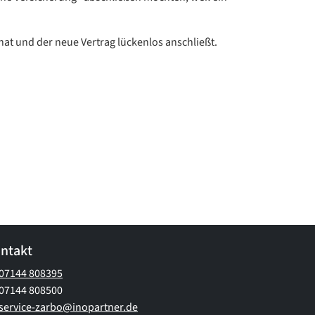
 hat und der neue Vertrag lückenlos anschließt.
ntakt
07144 808395
07144 808500
service-zarbo@inopartner.de